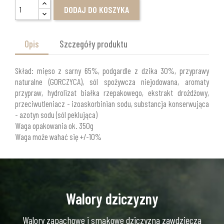
DODAJ DO KOSZYKA
Opis
Szczegóły produktu
Skład: mięso z sarny 65%, podgardle z dzika 30%, przyprawy
naturalne (GORCZYCA), sól spożywcza niejodowana, aromaty
przypraw, hydrolizat białka rzepakowego, ekstrakt drożdżowy,
przeciwutleniacz - izoaskorbinian sodu, substancja konserwująca
- azotyn sodu (sól peklująca)
Waga opakowania ok. 350g
Waga może wahać się +/-10%
Walory dziczyzny
Walory zapachowe i smakowe dziczyzna zawdzięcza